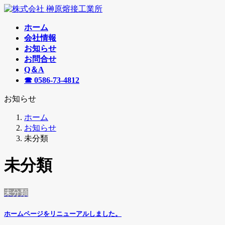
コ
ナ
ン
ビ
ホーム
テ
ゲ
会社情報
ン
ー
お知らせ
ツ
シ
お問合せ
へ
ョ
Q＆A
ス
ン
☎ 0586-73-4812
キ
に
ッ
移
お知らせ
プ
動
ホーム
お知らせ
未分類
未分類
未分類
ホームページをリニューアルしました。